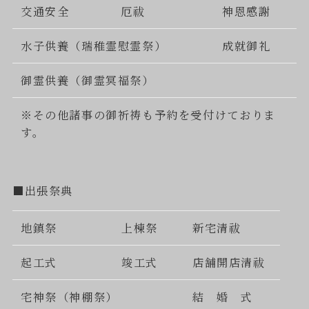
交通安全
厄祓
神恩感謝
水子供養（瑞稚霊慰霊祭）
成就御礼
御霊供養（御霊冥福祭）
※その他諸事の御祈祷も予約を受付けておりま
す。
■出張祭典
地鎮祭
上棟祭
新宅清祓
起工式
竣工式
店舗開店清祓
宅神祭（神棚祭）
結 婚 式