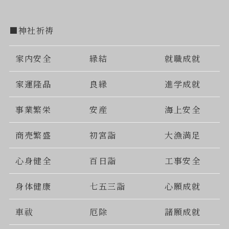
■神社祈祷
家内安全
縁結
就職成就
家運隆晶
良縁
進学成就
事業繁栄
安産
海上安全
商売繁盛
初宮詣
大漁満足
心身健全
百日詣
工事安全
身体健康
七五三詣
心願成就
車祓
厄除
諸願成就