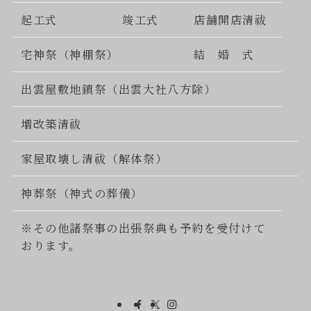
起工式
竣工式
店舗開店清祓
宅神祭（神棚祭）
結 婚 式
出雲屋敷地鎮祭（出雲大社八方除）
増改築清祓
家屋取壊し清祓（解体祭）
神葬祭（神式の葬儀）
※その他諸祭事の出張祭典も予約を受付けて
おります。