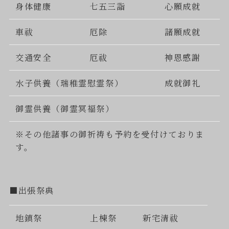
身体健康
七五三詣
心願成就
車祓
厄除
諸願成就
交通安全
厄祓
神恩感謝
水子供養（瑞稚霊慰霊祭）
成就御礼
御霊供養（御霊冥福祭）
※その他諸事の御祈祷も予約を受付けておりま
す。
■出張祭典
地鎮祭
上棟祭
新宅清祓