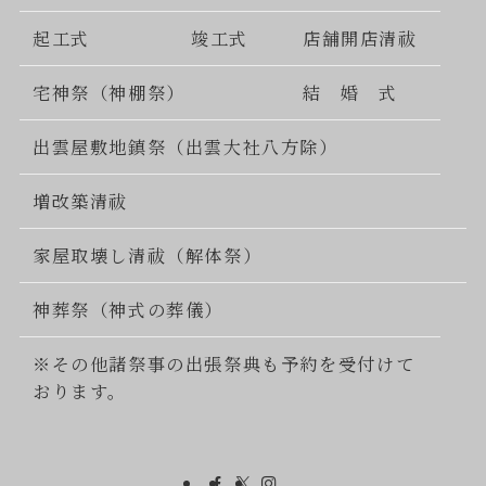
起工式
竣工式
店舗開店清祓
宅神祭（神棚祭）
結 婚 式
出雲屋敷地鎮祭（出雲大社八方除）
増改築清祓
家屋取壊し清祓（解体祭）
神葬祭（神式の葬儀）
※その他諸祭事の出張祭典も予約を受付けて
おります。