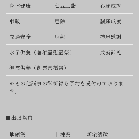
身体健康
七五三詣
心願成就
車祓
厄除
諸願成就
交通安全
厄祓
神恩感謝
水子供養（瑞稚霊慰霊祭）
成就御礼
御霊供養（御霊冥福祭）
※その他諸事の御祈祷も予約を受付けておりま
す。
■出張祭典
地鎮祭
上棟祭
新宅清祓