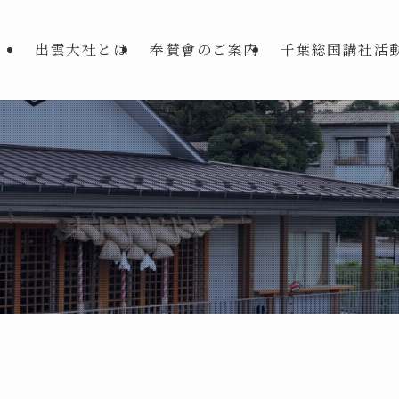
出雲大社とは
奉賛會のご案内
千葉総国講社活