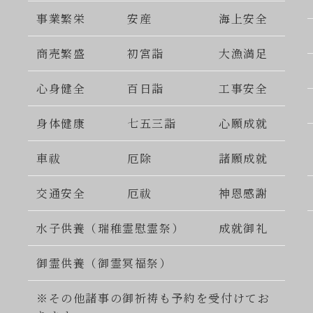
事業繁栄
安産
海上安全
商売繁盛
初宮詣
大漁満足
心身健全
百日詣
工事安全
身体健康
七五三詣
心願成就
車祓
厄除
諸願成就
交通安全
厄祓
神恩感謝
水子供養（瑞稚霊慰霊祭）
成就御礼
御霊供養（御霊冥福祭）
※その他諸事の御祈祷も予約を受付けてお