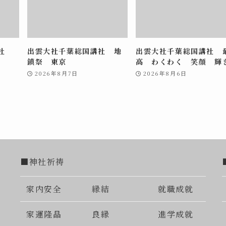
講社
出雲大社千葉総国講社 地
出雲大社千葉総国講社 
鎮祭 東京
高 わくわく 笑顔 輝
2026年8月7日
2026年8月6日
■神社祈祷
家内安全
縁結
就職成就
家運隆晶
良縁
進学成就