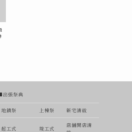
最
き
■出張祭典
地鎮祭
上棟祭
新宅清祓
店舗開店清
起工式
竣工式