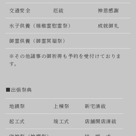
交通安全
厄祓
神恩感謝
水子供養（瑞稚霊慰霊祭）
成就御礼
御霊供養（御霊冥福祭）
※その他諸事の御祈祷も予約を受付けておりま
す。
■出張祭典
地鎮祭
上棟祭
新宅清祓
起工式
竣工式
店舗開店清祓