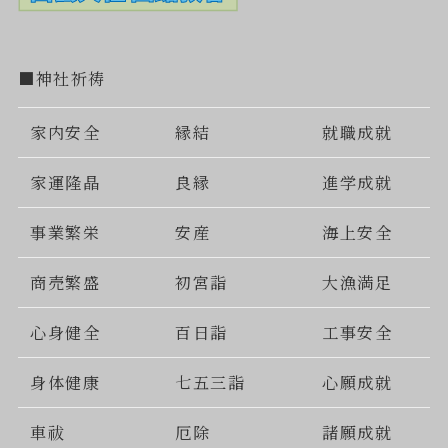
■神社祈祷
家内安全
縁結
就職成就
家運隆晶
良縁
進学成就
事業繁栄
安産
海上安全
商売繁盛
初宮詣
大漁満足
心身健全
百日詣
工事安全
身体健康
七五三詣
心願成就
車祓
厄除
諸願成就