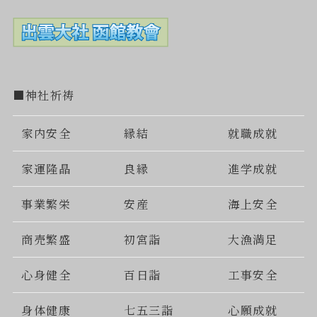
■神社祈祷
家内安全
縁結
就職成就
家運隆晶
良縁
進学成就
事業繁栄
安産
海上安全
商売繁盛
初宮詣
大漁満足
心身健全
百日詣
工事安全
身体健康
七五三詣
心願成就