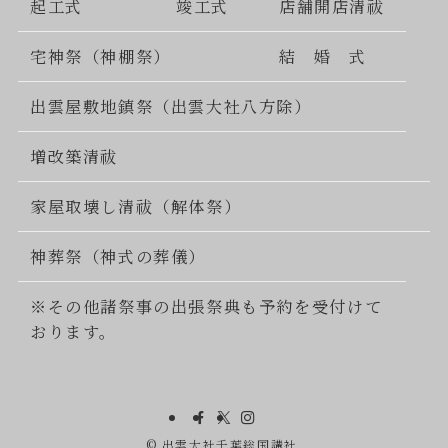
起工式
竣工式
店舗開店清祓
宅神祭（神棚祭）
結 婚 式
出雲屋敷地鎮祭（出雲大社八方除）
増改築清祓
家屋取壊し清祓（解体祭）
神葬祭（神式の葬儀）
※その他諸祭事の出張祭典も予約を受付けて
おります。
©
出雲大社千葉総国講社.