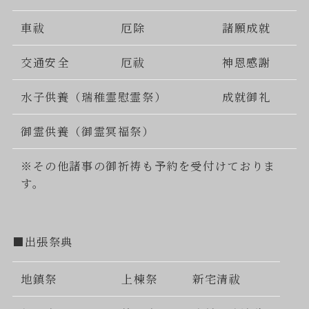
車祓
厄除
諸願成就
交通安全
厄祓
神恩感謝
水子供養（瑞稚霊慰霊祭）
成就御礼
御霊供養（御霊冥福祭）
※その他諸事の御祈祷も予約を受付けておりま
す。
■出張祭典
地鎮祭
上棟祭
新宅清祓