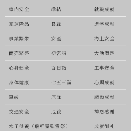
家内安全
縁結
就職成就
家運隆晶
良縁
進学成就
事業繁栄
安産
海上安全
商売繁盛
初宮詣
大漁満足
心身健全
百日詣
工事安全
身体健康
七五三詣
心願成就
車祓
厄除
諸願成就
交通安全
厄祓
神恩感謝
水子供養（瑞稚霊慰霊祭）
成就御礼