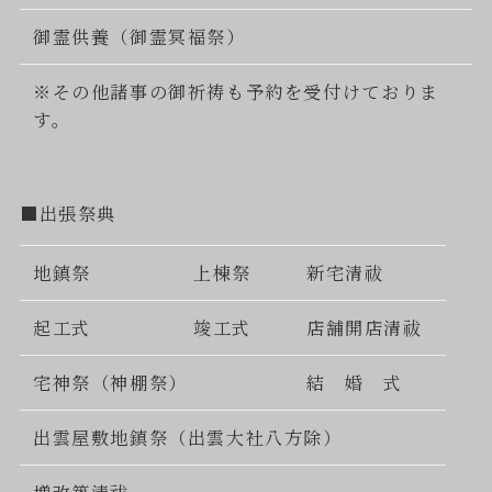
御霊供養（御霊冥福祭）
※その他諸事の御祈祷も予約を受付けておりま
す。
■出張祭典
地鎮祭
上棟祭
新宅清祓
起工式
竣工式
店舗開店清祓
宅神祭（神棚祭）
結 婚 式
出雲屋敷地鎮祭（出雲大社八方除）
増改築清祓