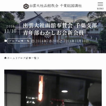
MENU
出雲大社函館奉賛会 千葉支部
2016
11/10
青年部わかしお会新会員
ブログ記事一覧
2014年7月24日
2016年11月10日
ホーム
ブログ記事一覧