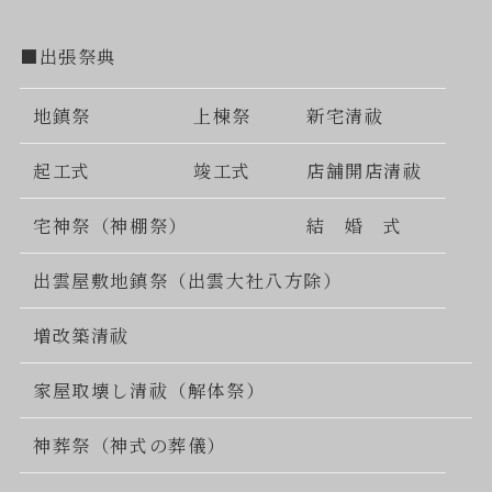
■出張祭典
地鎮祭
上棟祭
新宅清祓
起工式
竣工式
店舗開店清祓
宅神祭（神棚祭）
結 婚 式
出雲屋敷地鎮祭（出雲大社八方除）
増改築清祓
家屋取壊し清祓（解体祭）
神葬祭（神式の葬儀）