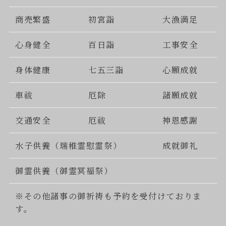
商売繁盛
初宮詣
大漁満足
心身健全
百日詣
工事安全
身体健康
七五三詣
心願成就
車祓
厄除
諸願成就
交通安全
厄祓
神恩感謝
水子供養（瑞稚霊慰霊祭）
成就御礼
御霊供養（御霊冥福祭）
※その他諸事の御祈祷も予約を受付けておりま
す。