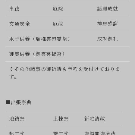
車祓
厄除
諸願成就
交通安全
厄祓
神恩感謝
水子供養（瑞稚霊慰霊祭）
成就御礼
御霊供養（御霊冥福祭）
※その他諸事の御祈祷も予約を受付けておりま
す。
■出張祭典
地鎮祭
上棟祭
新宅清祓
起工式
竣工式
店舗開店清祓