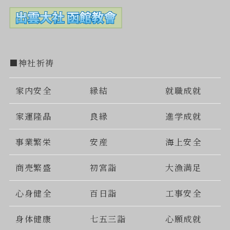
■神社祈祷
家内安全
縁結
就職成就
家運隆晶
良縁
進学成就
事業繁栄
安産
海上安全
商売繁盛
初宮詣
大漁満足
心身健全
百日詣
工事安全
身体健康
七五三詣
心願成就