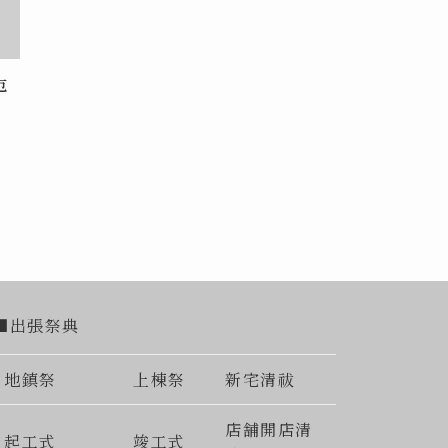
厄
■出張祭典
地鎮祭
上棟祭
新宅清祓
店舗開店清
起工式
竣工式