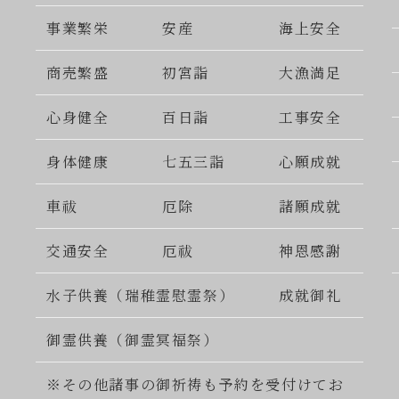
事業繁栄
安産
海上安全
商売繁盛
初宮詣
大漁満足
心身健全
百日詣
工事安全
身体健康
七五三詣
心願成就
車祓
厄除
諸願成就
交通安全
厄祓
神恩感謝
水子供養（瑞稚霊慰霊祭）
成就御礼
御霊供養（御霊冥福祭）
※その他諸事の御祈祷も予約を受付けてお