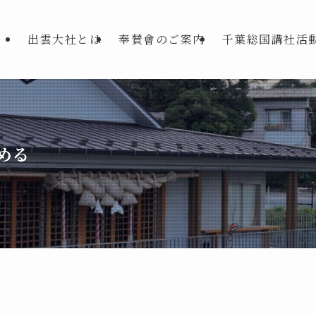
出雲大社とは
奉賛會のご案内
千葉総国講社活
める