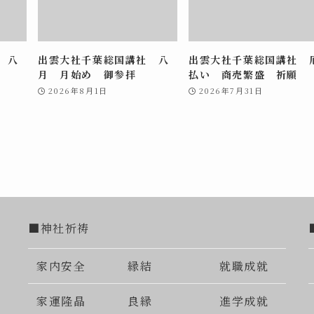
 八
出雲大社千葉総国講社 八
出雲大社千葉総国講社 
月 月始め 御参拝
払い 商売繁盛 祈願
2026年8月1日
2026年7月31日
■神社祈祷
家内安全
縁結
就職成就
家運隆晶
良縁
進学成就