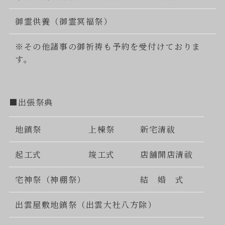
御霊供養（御霊冥福祭）
※その他諸事の御祈祷も予約を受付けておりま
す。
■出張祭典
地鎮祭
上棟祭
新宅清祓
起工式
竣工式
店舗開店清祓
宅神祭（神棚祭）
結 婚 式
出雲屋敷地鎮祭（出雲大社八方除）