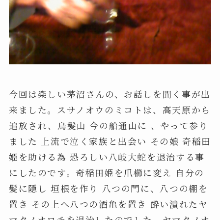
今回は楽しい茅沼さんの、お話しを聞く事が出
来ました。スサノオウのミコトは、高天原から
追放され、鳥髪山 今の船通山に 、やって参り
ました 上流で泣く家族と出会い その娘 奇稲田
姫を助ける為 恐ろしい八岐大蛇を退治する事
にしたのです。奇稲田姫を爪櫛に変え 自分の
髪に隠し 垣根を作り 八つの門に、八つの棚を
置き その上へ八つの酒亀を置き 酔い潰れたヤ
マタノオロチを退治したのでした。ヤマタノオ