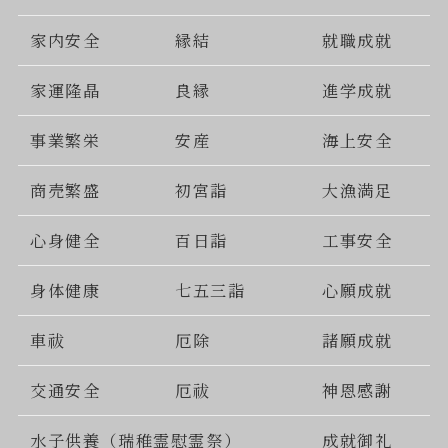
家内安全
縁結
就職成就
家運隆晶
良縁
進学成就
事業繁栄
安産
海上安全
商売繁盛
初宮詣
大漁満足
心身健全
百日詣
工事安全
身体健康
七五三詣
心願成就
車祓
厄除
諸願成就
交通安全
厄祓
神恩感謝
水子供養（瑞稚霊慰霊祭）
成就御礼