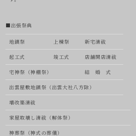
■出張祭典
地鎮祭
上棟祭
新宅清祓
起工式
竣工式
店舗開店清祓
宅神祭（神棚祭）
結 婚 式
出雲屋敷地鎮祭（出雲大社八方除）
増改築清祓
家屋取壊し清祓（解体祭）
神葬祭（神式の葬儀）