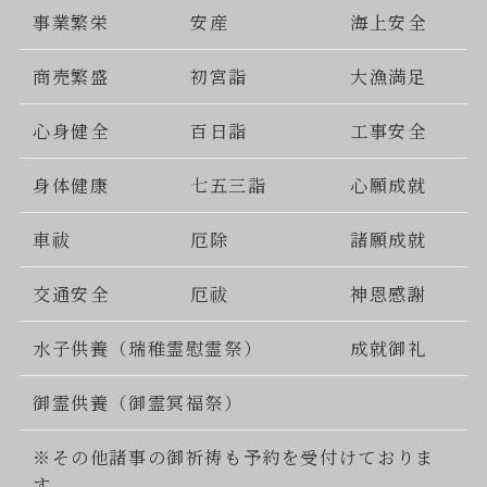
事業繁栄
安産
海上安全
商売繁盛
初宮詣
大漁満足
心身健全
百日詣
工事安全
身体健康
七五三詣
心願成就
車祓
厄除
諸願成就
交通安全
厄祓
神恩感謝
水子供養（瑞稚霊慰霊祭）
成就御礼
御霊供養（御霊冥福祭）
※その他諸事の御祈祷も予約を受付けておりま
す。