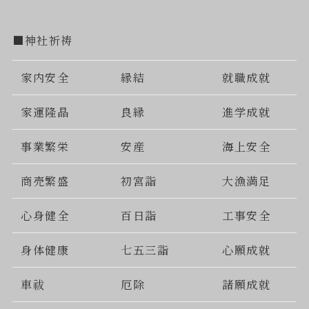
■神社祈祷
家内安全
縁結
就職成就
家運隆晶
良縁
進学成就
事業繁栄
安産
海上安全
商売繁盛
初宮詣
大漁満足
心身健全
百日詣
工事安全
身体健康
七五三詣
心願成就
車祓
厄除
諸願成就