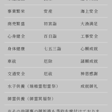
事業繁栄
安産
海上安全
商売繁盛
初宮詣
大漁満足
心身健全
百日詣
工事安全
身体健康
七五三詣
心願成就
車祓
厄除
諸願成就
交通安全
厄祓
神恩感謝
水子供養（瑞稚霊慰霊祭）
成就御礼
御霊供養（御霊冥福祭）
※その他諸事の御祈祷も予約を受付けておりま