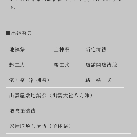
す。
■出張祭典
地鎮祭
上棟祭
新宅清祓
起工式
竣工式
店舗開店清祓
宅神祭（神棚祭）
結 婚 式
出雲屋敷地鎮祭（出雲大社八方除）
増改築清祓
家屋取壊し清祓（解体祭）