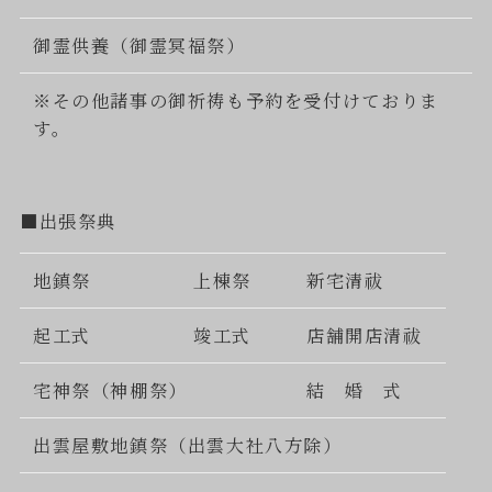
御霊供養（御霊冥福祭）
※その他諸事の御祈祷も予約を受付けておりま
す。
■出張祭典
地鎮祭
上棟祭
新宅清祓
起工式
竣工式
店舗開店清祓
宅神祭（神棚祭）
結 婚 式
出雲屋敷地鎮祭（出雲大社八方除）