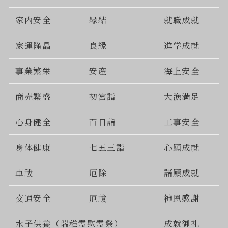
家内安全
縁結
就職成就
家運隆晶
良縁
進学成就
事業繁栄
安産
海上安全
商売繁盛
初宮詣
大漁満足
心身健全
百日詣
工事安全
身体健康
七五三詣
心願成就
車祓
厄除
諸願成就
交通安全
厄祓
神恩感謝
水子供養（瑞稚霊慰霊祭）
成就御礼