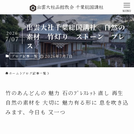
MENU
出雲大社千葉総国講社 自然の
2026
素材 竹灯り ストーン ブレ
7/07
ス
ブログ記事一覧
2026年7月7日
ホーム
ブログ記事一覧
竹のあんどんの 魅力 石のﾌﾞﾚｽﾚｯﾄ 直し 再生
自然の素材を 大切に 魅力有る形に 息を吹き込
みます、今日も 又一つ