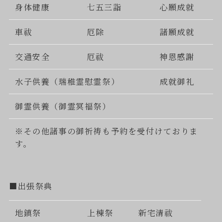
身体健康
七五三詣
心願成就
車祓
厄除
諸願成就
交通安全
厄祓
神恩感謝
水子供養（瑞稚霊慰霊祭）
成就御礼
御霊供養（御霊冥福祭）
※その他諸事の御祈祷も予約を受付けておりま
す。
■出張祭典
地鎮祭
上棟祭
新宅清祓