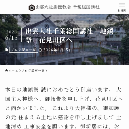
MENU
出雲大社千葉総国講社 地鎮
2026
6/15
祭 花見川区へ
ブログ記事一覧
2026年6月15日
ホーム
ブログ記事一覧
本日の地鎮祭 誠におめでとう御座います。 大
国主大神様へ、御報告を申し上げ、花見川区へ
と向かいました。 これより大神様の、御加護
の元 住まえる土地に感謝を申し上げまして 土
地清め 工事安全を願います。御新居には、お