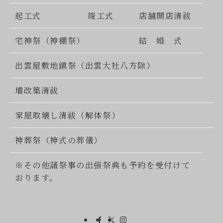
起工式
竣工式
店舗開店清祓
宅神祭（神棚祭）
結 婚 式
出雲屋敷地鎮祭（出雲大社八方除）
増改築清祓
家屋取壊し清祓（解体祭）
神葬祭（神式の葬儀）
※その他諸祭事の出張祭典も予約を受付けて
おります。