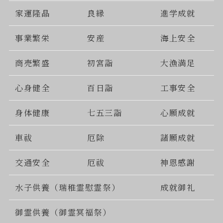
家運隆晶
良縁
進学成就
事業繁栄
安産
海上安全
商売繁盛
初宮詣
大漁満足
心身健全
百日詣
工事安全
身体健康
七五三詣
心願成就
車祓
厄除
諸願成就
交通安全
厄祓
神恩感謝
水子供養（瑞稚霊慰霊祭）
成就御礼
御霊供養（御霊冥福祭）