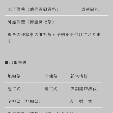
水子供養（瑞稚霊慰霊祭）
成就御礼
御霊供養（御霊冥福祭）
※その他諸事の御祈祷も予約を受付けておりま
す。
■出張祭典
地鎮祭
上棟祭
新宅清祓
起工式
竣工式
店舗開店清祓
宅神祭（神棚祭）
結 婚 式