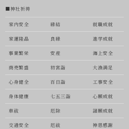
■神社祈祷
家内安全
縁結
就職成就
家運隆晶
良縁
進学成就
事業繁栄
安産
海上安全
商売繁盛
初宮詣
大漁満足
心身健全
百日詣
工事安全
身体健康
七五三詣
心願成就
車祓
厄除
諸願成就
交通安全
厄祓
神恩感謝