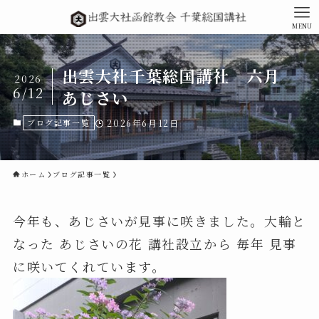
MENU
出雲大社千葉総国講社 六月
2026
6/12
あじさい
ブログ記事一覧
2026年6月12日
ホーム
ブログ記事一覧
今年も、あじさいが見事に咲きました。大輪と
なった あじさいの花 講社設立から 毎年 見事
に咲いてくれています。