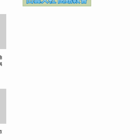
地
興
草