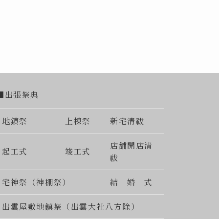
■出張祭典
地鎮祭
上棟祭
新宅清祓
店舗開店清
起工式
竣工式
祓
宅神祭（神棚祭）
結 婚 式
出雲屋敷地鎮祭（出雲大社八方除）