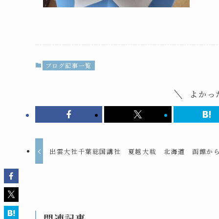
ブログ記事一覧
よかっ
出雲大社千葉総国講社 夏越大祓 北海道 函館か
関連記事