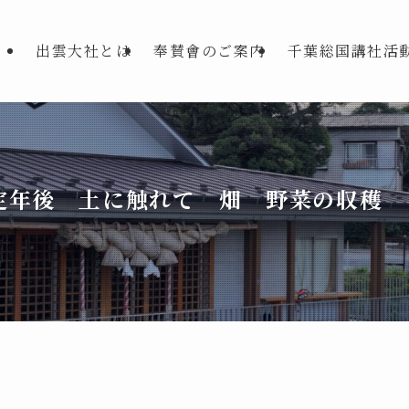
出雲大社とは
奉賛會のご案内
千葉総国講社活
定年後 土に触れて 畑 野菜の収穫