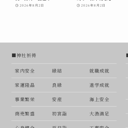
2026年8月2日
2026年8月2日
■神社祈祷
家内安全
縁結
就職成就
家運隆晶
良縁
進学成就
事業繁栄
安産
海上安全
商売繁盛
初宮詣
大漁満足
心身健全
百日詣
工事安全