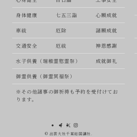
身体健康
七五三詣
心願成就
車祓
厄除
諸願成就
交通安全
厄祓
神恩感謝
水子供養（瑞稚霊慰霊祭）
成就御礼
御霊供養（御霊冥福祭）
※その他諸事の御祈祷も予約を受付けてお
ります。
©
出雲大社千葉総国講社.