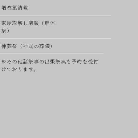
増改築清祓
家屋取壊し清祓（解体
祭）
神葬祭（神式の葬儀）
※その他諸祭事の出張祭典も予約を受付
けております。