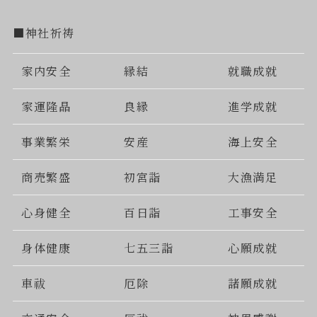
■神社祈祷
家内安全
縁結
就職成就
家運隆晶
良縁
進学成就
事業繁栄
安産
海上安全
商売繁盛
初宮詣
大漁満足
心身健全
百日詣
工事安全
身体健康
七五三詣
心願成就
車祓
厄除
諸願成就