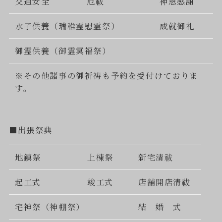
交通安全
厄祓
神恩感謝
水子供養（瑞稚霊慰霊祭）
成就御礼
御霊供養（御霊冥福祭）
※その他諸事の御祈祷も予約を受付けておりま
す。
■出張祭典
地鎮祭
上棟祭
新宅清祓
起工式
竣工式
店舗開店清祓
宅神祭（神棚祭）
結 婚 式