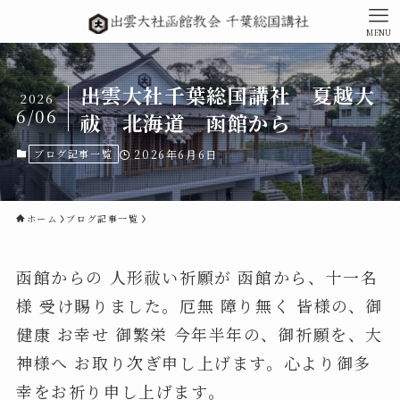
MENU
出雲大社千葉総国講社 夏越大
2026
6/06
祓 北海道 函館から
ブログ記事一覧
2026年6月6日
ホーム
ブログ記事一覧
函館からの 人形祓い祈願が 函館から、十一名
様 受け賜りました。厄無 障り無く 皆様の、御
健康 お幸せ 御繁栄 今年半年の、御祈願を、大
神様へ お取り次ぎ申し上げます。心より御多
幸をお祈り申し上げます。