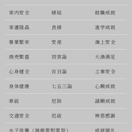
家内安全
縁結
就職成就
家運隆晶
良縁
進学成就
事業繁栄
安産
海上安全
商売繁盛
初宮詣
大漁満足
心身健全
百日詣
工事安全
身体健康
七五三詣
心願成就
車祓
厄除
諸願成就
交通安全
厄祓
神恩感謝
水子供養（瑞稚霊慰霊祭）
成就御礼