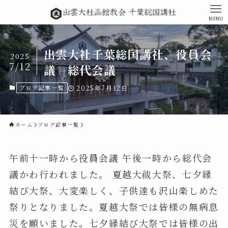
MENU
出雲大社千葉総国講社、役員会
2025
7/12
議 総代会議
ブログ記事一覧
2025年7月12日
ホーム
ブログ記事一覧
午前十一時から役員会議 午後一時から総代会
議かわ行われました。 夏越大祓大祭、七夕縁
結び大祭、大変楽しく、子供達も沢山楽しめた
祭りとなりました。夏越大祭では皆様の無病息
災を願いました。七夕縁結び大祭では皆様の出