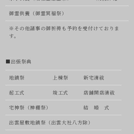
御霊供養（御霊冥福祭）
※その他諸事の御祈祷も予約を受付けておりま
す。
■出張祭典
地鎮祭
上棟祭
新宅清祓
起工式
竣工式
店舗開店清祓
宅神祭（神棚祭）
結 婚 式
出雲屋敷地鎮祭（出雲大社八方除）