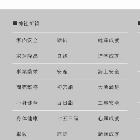
■神社祈祷
家内安全
縁結
就職成就
家運隆晶
良縁
進学成就
事業繁栄
安産
海上安全
商売繁盛
初宮詣
大漁満足
心身健全
百日詣
工事安全
身体健康
七五三詣
心願成就
車祓
厄除
諸願成就