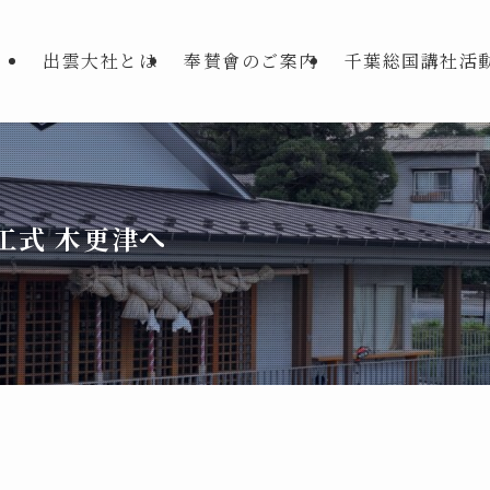
出雲大社とは
奉賛會のご案内
千葉総国講社活
工式 木更津へ