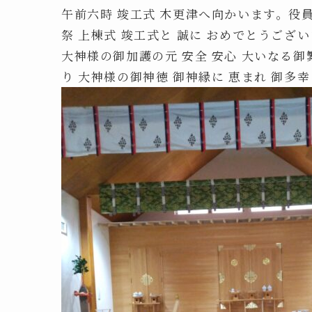
午前六時 竣工式 木更津へ向かいます。役
祭 上棟式 竣工式と 誠に おめでとうござ
大神様の御加護の元 安全 安心 大いなる御
り 大神様の御神徳 御神縁に 恵まれ 御多