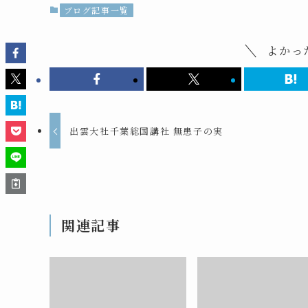
ブログ記事一覧
よかっ
出雲大社千葉総国講社 無患子の実
関連記事