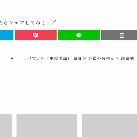
たらシェアしてね！
出雲大社千葉総国講社 奉賛会 会員の皆様から 御奉納