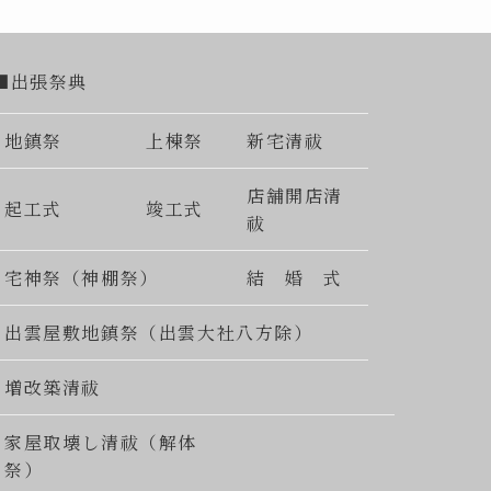
■出張祭典
地鎮祭
上棟祭
新宅清祓
店舗開店清
起工式
竣工式
祓
宅神祭（神棚祭）
結 婚 式
出雲屋敷地鎮祭（出雲大社八方除）
増改築清祓
家屋取壊し清祓（解体
祭）