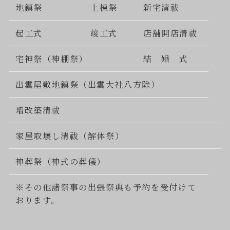
地鎮祭
上棟祭
新宅清祓
起工式
竣工式
店舗開店清祓
宅神祭（神棚祭）
結 婚 式
出雲屋敷地鎮祭（出雲大社八方除）
増改築清祓
家屋取壊し清祓（解体祭）
神葬祭（神式の葬儀）
※その他諸祭事の出張祭典も予約を受付けて
おります。