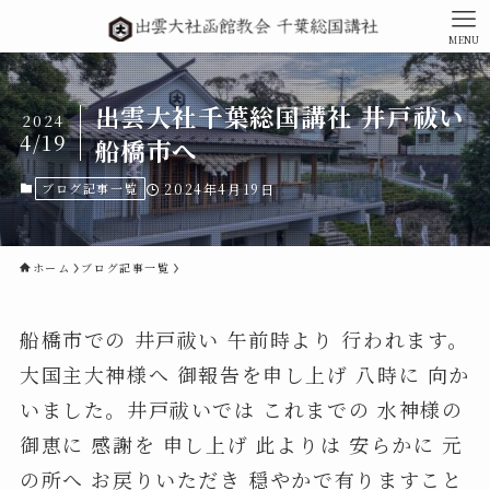
MENU
出雲大社千葉総国講社 井戸祓い
2024
4/19
船橋市へ
ブログ記事一覧
2024年4月19日
ホーム
ブログ記事一覧
船橋市での 井戸祓い 午前時より 行われます。
大国主大神様へ 御報告を申し上げ 八時に 向か
いました。井戸祓いでは これまでの 水神様の
御恵に 感謝を 申し上げ 此よりは 安らかに 元
の所へ お戻りいただき 穏やかで有りますこと