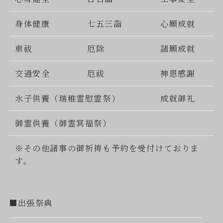
身体健康
七五三詣
心願成就
車祓
厄除
諸願成就
交通安全
厄祓
神恩感謝
水子供養（瑞稚霊慰霊祭）
成就御礼
御霊供養（御霊冥福祭）
※その他諸事の御祈祷も予約を受付けておりま
す。
■出張祭典