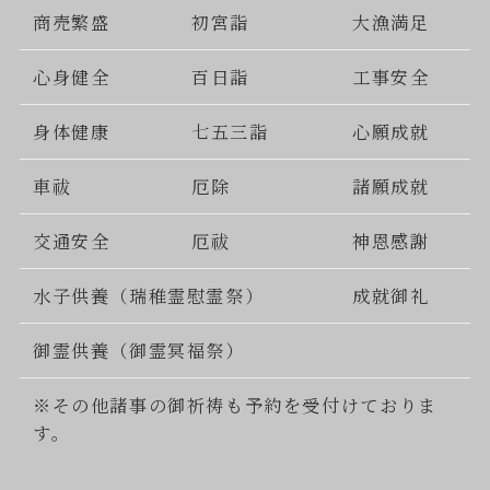
商売繁盛
初宮詣
大漁満足
心身健全
百日詣
工事安全
身体健康
七五三詣
心願成就
車祓
厄除
諸願成就
交通安全
厄祓
神恩感謝
水子供養（瑞稚霊慰霊祭）
成就御礼
御霊供養（御霊冥福祭）
※その他諸事の御祈祷も予約を受付けておりま
す。