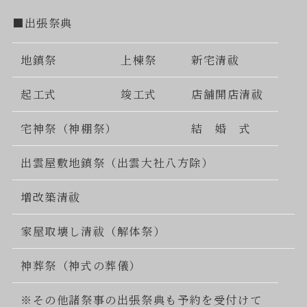
■出張祭典
地鎮祭
上棟祭
新宅清祓
起工式
竣工式
店舗開店清祓
宅神祭（神棚祭）
結 婚 式
出雲屋敷地鎮祭（出雲大社八方除）
増改築清祓
家屋取壊し清祓（解体祭）
神葬祭（神式の葬儀）
※その他諸祭事の出張祭典も予約を受付けて