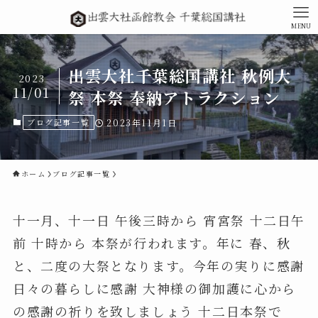
MENU
出雲大社千葉総国講社 秋例大
2023
11/01
祭 本祭 奉納アトラクション
ブログ記事一覧
2023年11月1日
ホーム
ブログ記事一覧
十一月、十一日 午後三時から 宵宮祭 十二日午
前 十時から 本祭が行われます。年に 春、秋
と、二度の大祭となります。今年の実りに感謝
日々の暮らしに感謝 大神様の御加護に心から
の感謝の祈りを致しましょう 十二日本祭で