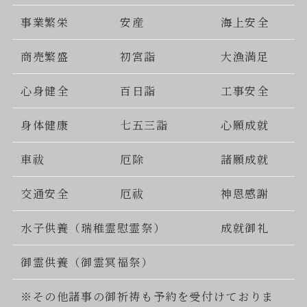
事業繁栄
安産
海上安全
商売繁盛
初宮詣
大漁満足
心身健全
百日詣
工事安全
身体健康
七五三詣
心願成就
車祓
厄除
諸願成就
交通安全
厄祓
神恩感謝
水子供養（瑞稚霊慰霊祭）
成就御礼
御霊供養（御霊冥福祭）
※その他諸事の御祈祷も予約を受付けておりま