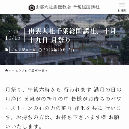
MENU
出雲大社千葉総国講社、十月二
2023
10/15
十九日 月祭り
ブログ記事一覧
2023年10月15日
ホーム
ブログ記事一覧
月祭り、午後六時から 行われます 満月の日の
月浄化 黄泉がの祈りの中 皆様がお待ちのパワ
ーストーンの石の力の蘇り 浄化を共に 行いま
す。お持ちの方は、お持ち下さいます様 お願
いいたします。