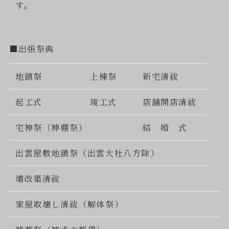
す。
■出張祭典
地鎮祭
上棟祭
新宅清祓
起工式
竣工式
店舗開店清祓
宅神祭（神棚祭）
結 婚 式
出雲屋敷地鎮祭（出雲大社八方除）
増改築清祓
家屋取壊し清祓（解体祭）