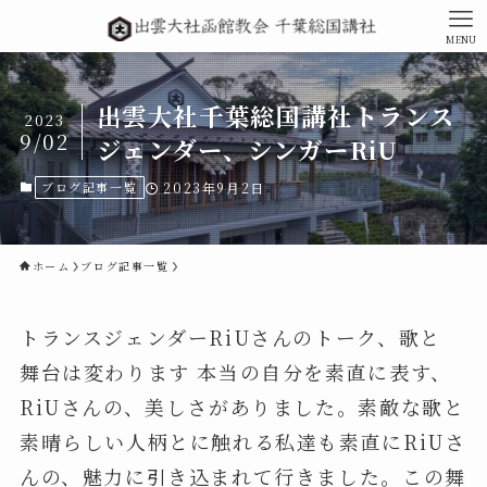
MENU
出雲大社千葉総国講社トランス
2023
9/02
ジェンダー、シンガーRiU
ブログ記事一覧
2023年9月2日
ホーム
ブログ記事一覧
トランスジェンダーRiUさんのトーク、歌と
舞台は変わります 本当の自分を素直に表す、
RiUさんの、美しさがありました。素敵な歌と
素晴らしい人柄とに触れる私達も素直にRiUさ
んの、魅力に引き込まれて行きました。この舞