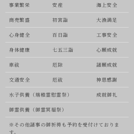
事業繁栄
安産
海上安全
商売繁盛
初宮詣
大漁満足
心身健全
百日詣
工事安全
身体健康
七五三詣
心願成就
車祓
厄除
諸願成就
交通安全
厄祓
神恩感謝
水子供養（瑞稚霊慰霊祭）
成就御礼
御霊供養（御霊冥福祭）
※その他諸事の御祈祷も予約を受付けておりま
す。