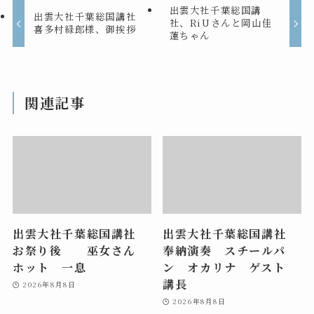
出雲大社千葉総国講
出雲大社千葉総国講社
社、RiUさんと岡山佳
喜多村緑郎様、御挨拶
蓮ちゃん
関連記事
出雲大社千葉総国講社
出雲大社千葉総国講社
お祭り後 巫女さん
奉納演奏 スチールパ
ホット 一息
ン オカリナ ゲスト
講長
2026年8月8日
2026年8月8日