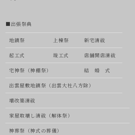
■出張祭典
地鎮祭
上棟祭
新宅清祓
起工式
竣工式
店舗開店清祓
宅神祭（神棚祭）
結 婚 式
出雲屋敷地鎮祭（出雲大社八方除）
増改築清祓
家屋取壊し清祓（解体祭）
神葬祭（神式の葬儀）