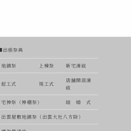
■出張祭典
地鎮祭
上棟祭
新宅清祓
店舗開店清
起工式
竣工式
祓
宅神祭（神棚祭）
結 婚 式
出雲屋敷地鎮祭（出雲大社八方除）