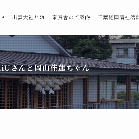
出雲大社とは
奉賛會のご案内
千葉総国講社活
iUさんと岡山佳蓮ちゃん