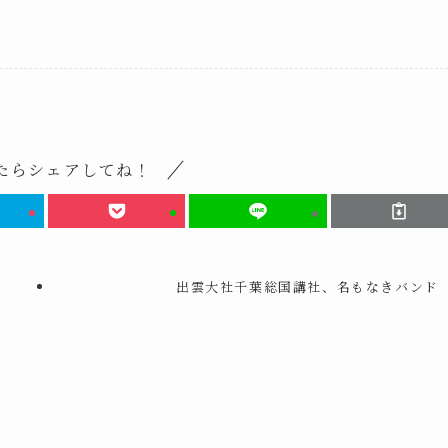
たらシェアしてね！
ー
出雲大社千葉総国講社、名もなきバンド