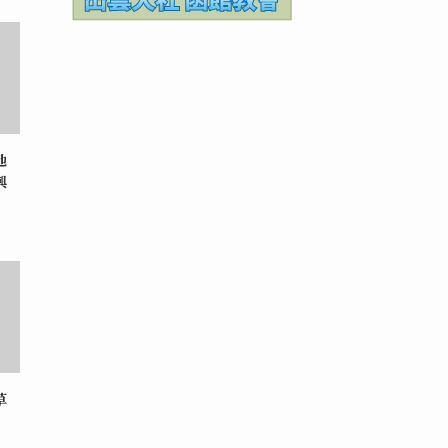
地
興
草