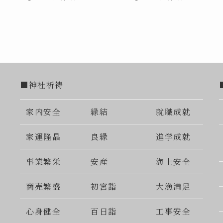
■神社祈祷
家内安全
縁結
就職成就
家運隆晶
良縁
進学成就
事業繁栄
安産
海上安全
商売繁盛
初宮詣
大漁満足
心身健全
百日詣
工事安全