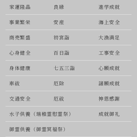
家運隆晶
良縁
進学成就
事業繁栄
安産
海上安全
商売繁盛
初宮詣
大漁満足
心身健全
百日詣
工事安全
身体健康
七五三詣
心願成就
車祓
厄除
諸願成就
交通安全
厄祓
神恩感謝
水子供養（瑞稚霊慰霊祭）
成就御礼
御霊供養（御霊冥福祭）