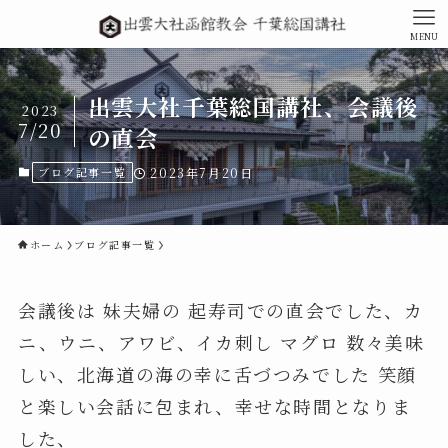
MENU
出雲大社千葉総国講社、会議後
2023
7/20
の直会
ブログ記事一覧
2023年7月20日
ホーム
ブログ記事一覧
会議後は 妹夫婦の 起寿司での直会でした、カ
ニ、ウニ、アワビ、イカ刺し マグロ 数々美味
しい、北海道の海の幸に舌づつみでした 笑顔
と楽しい会話に包まれ、幸せな時間となりま
した、