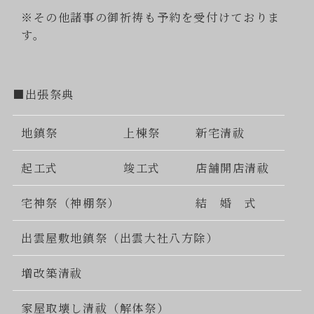
※その他諸事の御祈祷も予約を受付けておりま
す。
■出張祭典
地鎮祭
上棟祭
新宅清祓
起工式
竣工式
店舗開店清祓
宅神祭（神棚祭）
結 婚 式
出雲屋敷地鎮祭（出雲大社八方除）
増改築清祓
家屋取壊し清祓（解体祭）