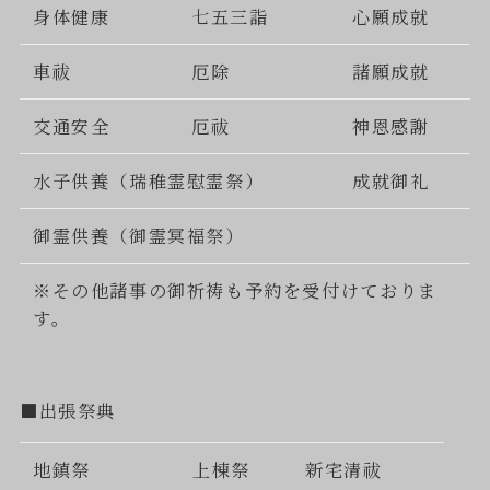
身体健康
七五三詣
心願成就
車祓
厄除
諸願成就
交通安全
厄祓
神恩感謝
水子供養（瑞稚霊慰霊祭）
成就御礼
御霊供養（御霊冥福祭）
※その他諸事の御祈祷も予約を受付けておりま
す。
■出張祭典
地鎮祭
上棟祭
新宅清祓