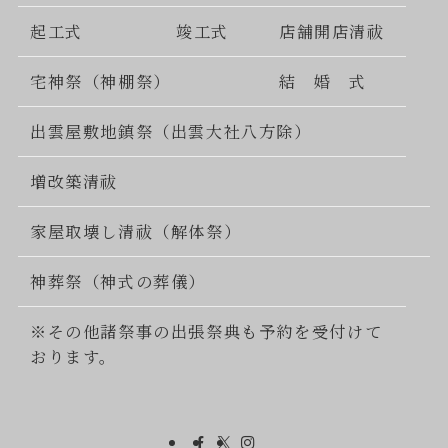
起工式
竣工式
店舗開店清祓
宅神祭（神棚祭）
結 婚 式
出雲屋敷地鎮祭（出雲大社八方除）
増改築清祓
家屋取壊し清祓（解体祭）
神葬祭（神式の葬儀）
※その他諸祭事の出張祭典も予約を受付けて
おります。