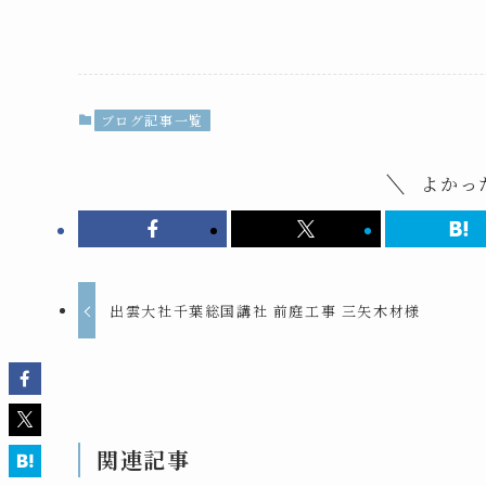
ブログ記事一覧
よかっ
出雲大社千葉総国講社 前庭工事 三矢木材様
関連記事