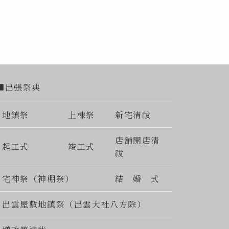
■出張祭典
地鎮祭
上棟祭
新宅清祓
店舗開店清
起工式
竣工式
祓
宅神祭（神棚祭）
結 婚 式
出雲屋敷地鎮祭（出雲大社八方除）