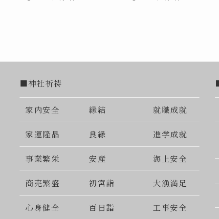
■神社祈祷
家内安全
縁結
就職成就
家運隆晶
良縁
進学成就
事業繁栄
安産
海上安全
商売繁盛
初宮詣
大漁満足
心身健全
百日詣
工事安全