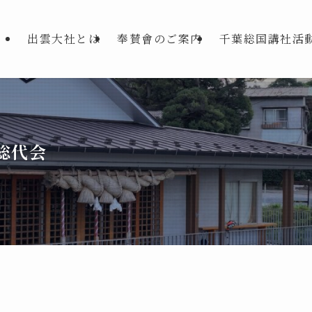
出雲大社とは
奉賛會のご案内
千葉総国講社活
総代会