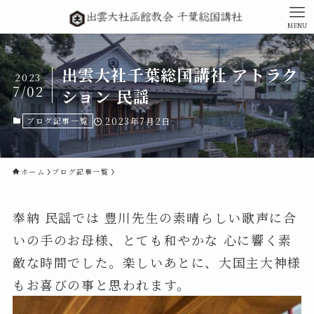
MENU
出雲大社千葉総国講社 アトラク
2023
7/02
ション 民謡
ブログ記事一覧
2023年7月2日
ホーム
ブログ記事一覧
奉納 民謡では 豊川先生の素晴らしい歌声に合
いの手のお母様、とても和やかな 心に響く素
敵な時間でした。楽しいあとに、大国主大神様
もお喜びの事と思われます。