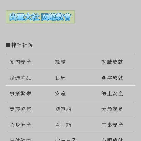
■神社祈祷
家内安全
縁結
就職成就
家運隆晶
良縁
進学成就
事業繁栄
安産
海上安全
商売繁盛
初宮詣
大漁満足
心身健全
百日詣
工事安全
身体健康
七五三詣
心願成就