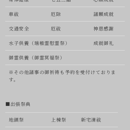
車祓
厄除
諸願成就
交通安全
厄祓
神恩感謝
水子供養（瑞稚霊慰霊祭）
成就御礼
御霊供養（御霊冥福祭）
※その他諸事の御祈祷も予約を受付けておりま
す。
■出張祭典
地鎮祭
上棟祭
新宅清祓