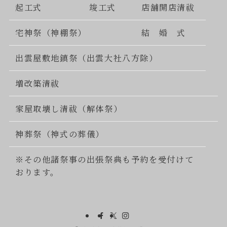
起工式
竣工式
店舗開店清祓
宅神祭（神棚祭）
結 婚 式
出雲屋敷地鎮祭（出雲大社八方除）
増改築清祓
家屋取壊し清祓（解体祭）
神葬祭（神式の葬儀）
※その他諸祭事の出張祭典も予約を受付けて
おります。