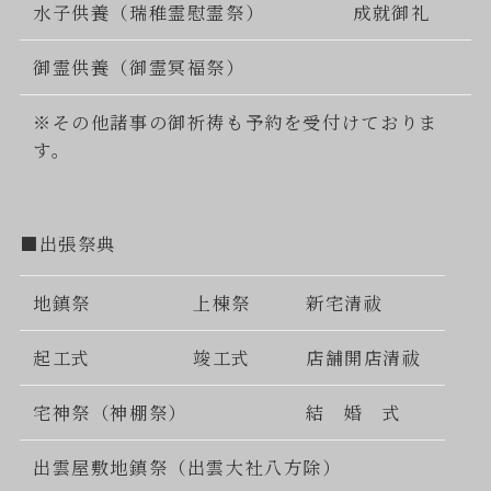
水子供養（瑞稚霊慰霊祭）
成就御礼
御霊供養（御霊冥福祭）
※その他諸事の御祈祷も予約を受付けておりま
す。
■出張祭典
地鎮祭
上棟祭
新宅清祓
起工式
竣工式
店舗開店清祓
宅神祭（神棚祭）
結 婚 式
出雲屋敷地鎮祭（出雲大社八方除）