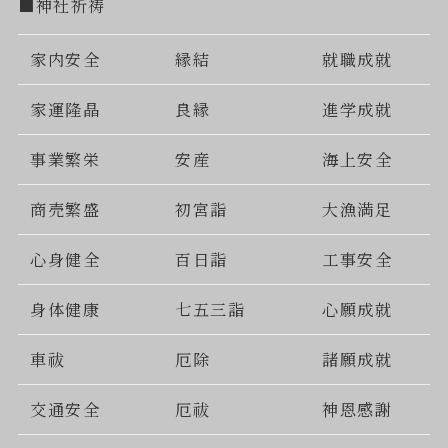
■神社祈祷
家内安全
縁結
就職成就
家運隆晶
良縁
進学成就
事業繁栄
安産
海上安全
商売繁盛
初宮詣
大漁満足
心身健全
百日詣
工事安全
身体健康
七五三詣
心願成就
車祓
厄除
諸願成就
交通安全
厄祓
神恩感謝