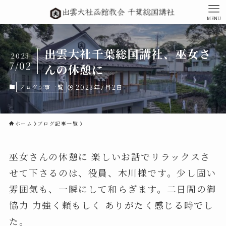
MENU
出雲大社千葉総国講社、巫女さ
2023
7/02
んの休憩に
ブログ記事一覧
2023年7月2日
ホーム
ブログ記事一覧
巫女さんの休憩に 楽しいお話でリラックスさ
せて下さるのは、役員、木川様です。少し固い
雰囲気も、一瞬にして和らぎます。二日間の御
協力 力強く頼もしく ありがたく感じる時でし
た。