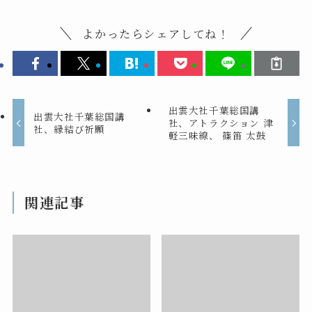
よかったらシェアしてね！
出雲大社千葉総国講
出雲大社千葉総国講
社、アトラクション 津
社、縁結び祈願
軽三味線、 篠笛 太鼓
関連記事