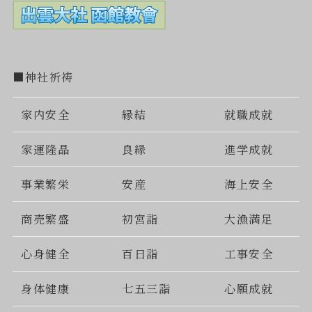
■神社祈祷
家内安全
縁結
就職成就
家運隆晶
良縁
進学成就
事業繁栄
安産
海上安全
商売繁盛
初宮詣
大漁満足
心身健全
百日詣
工事安全
身体健康
七五三詣
心願成就