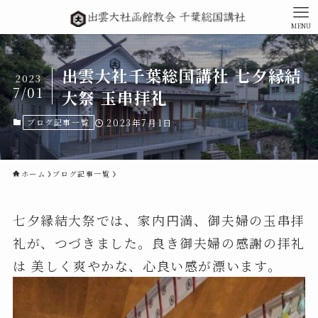
MENU
出雲大社千葉総国講社 七夕縁結
2023
7/01
大祭 玉串拝礼
ブログ記事一覧
2023年7月1日
ホーム
ブログ記事一覧
七夕縁結大祭では、家内円満、御夫婦の玉串拝
礼が、つづきました。良き御夫婦の感謝の拝礼
は 美しく爽やかな、心良い感が漂います。