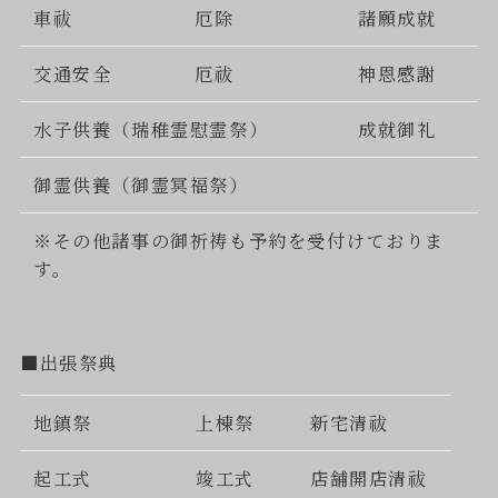
車祓
厄除
諸願成就
交通安全
厄祓
神恩感謝
水子供養（瑞稚霊慰霊祭）
成就御礼
御霊供養（御霊冥福祭）
※その他諸事の御祈祷も予約を受付けておりま
す。
■出張祭典
地鎮祭
上棟祭
新宅清祓
起工式
竣工式
店舗開店清祓