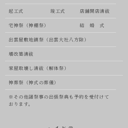
起工式
竣工式
店舗開店清祓
宅神祭（神棚祭）
結 婚 式
出雲屋敷地鎮祭（出雲大社八方除）
増改築清祓
家屋取壊し清祓（解体祭）
神葬祭（神式の葬儀）
※その他諸祭事の出張祭典も予約を受付けて
おります。