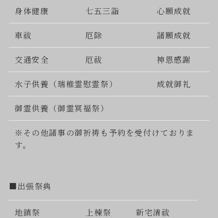
身体健康
七五三詣
心願成就
車祓
厄除
諸願成就
交通安全
厄祓
神恩感謝
水子供養（瑞稚霊慰霊祭）
成就御礼
御霊供養（御霊冥福祭）
※その他諸事の御祈祷も予約を受付けておりま
す。
■出張祭典
地鎮祭
上棟祭
新宅清祓