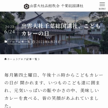
MENU
出雲大社千葉総国講社、こども
2023
6/24
カレーの日
ブログ記事一覧
2023年6月24日
ホーム
ブログ記事一覧
毎月第四土曜日、午後十ニ時からこどもカレー
の日が 開かれます、いつものこども達に囲ま
れ、元気いっぱいの賑やかさの中、美味しい
カレーを食べる、皆の笑顔があふれていまし
た。