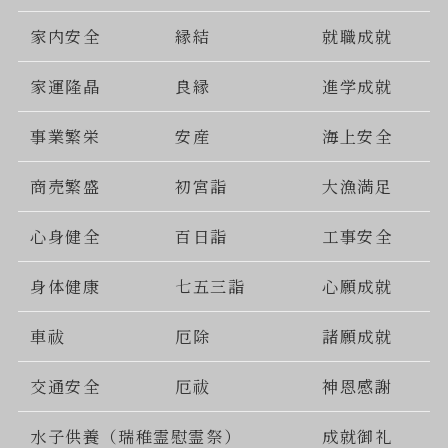
家内安全
縁結
就職成就
家運隆晶
良縁
進学成就
事業繁栄
安産
海上安全
商売繁盛
初宮詣
大漁満足
心身健全
百日詣
工事安全
身体健康
七五三詣
心願成就
車祓
厄除
諸願成就
交通安全
厄祓
神恩感謝
水子供養（瑞稚霊慰霊祭）
成就御礼