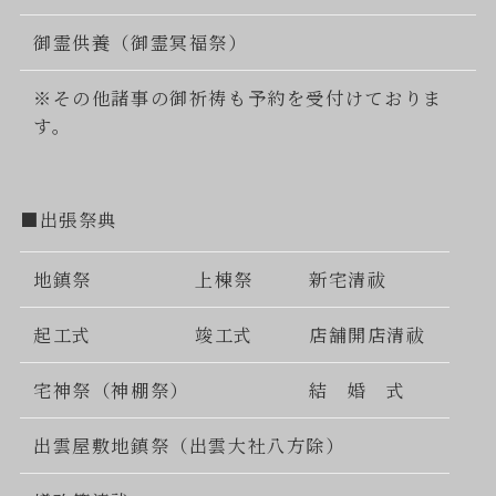
御霊供養（御霊冥福祭）
※その他諸事の御祈祷も予約を受付けておりま
す。
■出張祭典
地鎮祭
上棟祭
新宅清祓
起工式
竣工式
店舗開店清祓
宅神祭（神棚祭）
結 婚 式
出雲屋敷地鎮祭（出雲大社八方除）