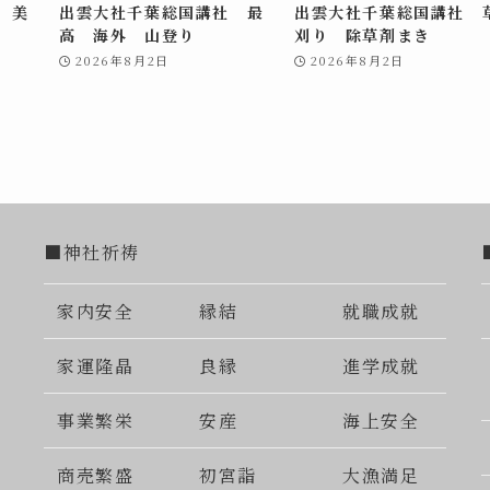
 美
出雲大社千葉総国講社 最
出雲大社千葉総国講社 
高 海外 山登り
刈り 除草剤まき
2026年8月2日
2026年8月2日
■神社祈祷
家内安全
縁結
就職成就
家運隆晶
良縁
進学成就
事業繁栄
安産
海上安全
商売繁盛
初宮詣
大漁満足