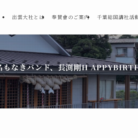
出雲大社とは
奉賛會のご案内
千葉総国講社活
なきバンド、長渕剛H APPYBIRT