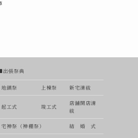
草
■出張祭典
地鎮祭
上棟祭
新宅清祓
店舗開店清
起工式
竣工式
祓
宅神祭（神棚祭）
結 婚 式