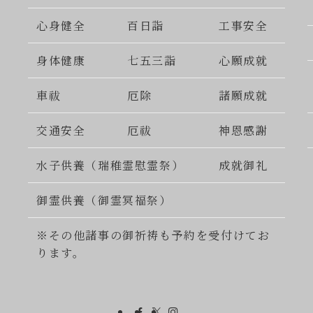
心身健全
百日詣
工事安全
身体健康
七五三詣
心願成就
車祓
厄除
諸願成就
交通安全
厄祓
神恩感謝
水子供養（瑞稚霊慰霊祭）
成就御礼
御霊供養（御霊冥福祭）
※その他諸事の御祈祷も予約を受付けてお
ります。