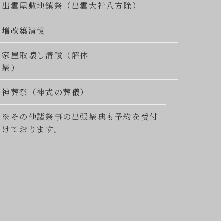
出雲屋敷地鎮祭（出雲大社八方除）
増改築清祓
家屋取壊し清祓（解体
祭）
神葬祭（神式の葬儀）
※その他諸祭事の出張祭典も予約を受付
けております。