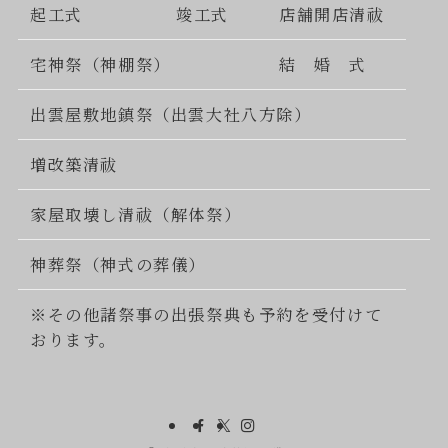
起工式
竣工式
店舗開店清祓
宅神祭（神棚祭）
結 婚 式
出雲屋敷地鎮祭（出雲大社八方除）
増改築清祓
家屋取壊し清祓（解体祭）
神葬祭（神式の葬儀）
※その他諸祭事の出張祭典も予約を受付けて
おります。