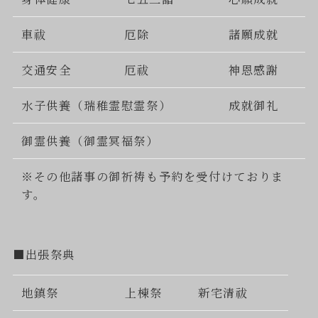
車祓
厄除
諸願成就
交通安全
厄祓
神恩感謝
水子供養（瑞稚霊慰霊祭）
成就御礼
御霊供養（御霊冥福祭）
※その他諸事の御祈祷も予約を受付けておりま
す。
■出張祭典
地鎮祭
上棟祭
新宅清祓