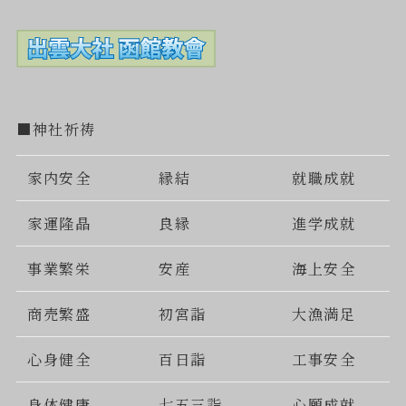
■神社祈祷
家内安全
縁結
就職成就
家運隆晶
良縁
進学成就
事業繁栄
安産
海上安全
商売繁盛
初宮詣
大漁満足
心身健全
百日詣
工事安全
身体健康
七五三詣
心願成就