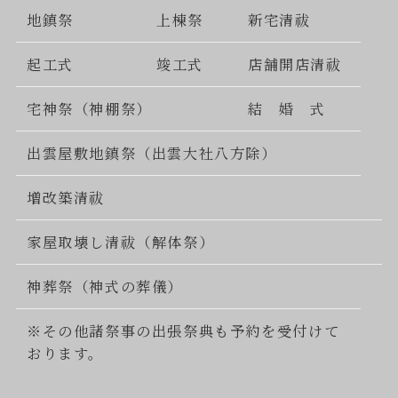
地鎮祭
上棟祭
新宅清祓
起工式
竣工式
店舗開店清祓
宅神祭（神棚祭）
結 婚 式
出雲屋敷地鎮祭（出雲大社八方除）
増改築清祓
家屋取壊し清祓（解体祭）
神葬祭（神式の葬儀）
※その他諸祭事の出張祭典も予約を受付けて
おります。