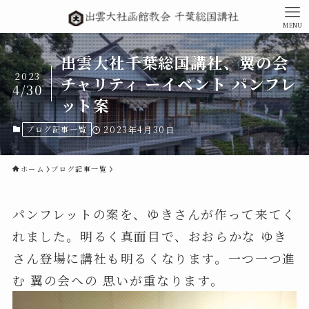
MENU
出雲大社千葉総国講社、翼の会
2023
チャリティ ーイベント パンフレ
4/30
ット案
ブログ記事一覧
2023年4月30日
ホーム
ブログ記事一覧
パンフレットの案を、ゆきさんが作って来てく
れました。明るく真面目で、おおらかな ゆき
さん登場に講社も明るくなります。一つ一つ進
む 翼の会への 思いが重なります。