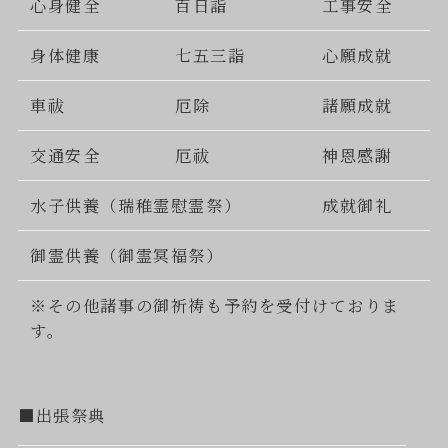
心身健全
百日詣
工事安全
身体健康
七五三詣
心願成就
車祓
厄除
諸願成就
交通安全
厄祓
神恩感謝
水子供養（瑞稚霊慰霊祭）
成就御礼
御霊供養（御霊冥福祭）
※その他諸事の御祈祷も予約を受付けておりま
す。
■出張祭典