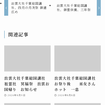
出雲大社千葉総国講
出雲大社千葉総国講
社、四月の月次祭 御道
社、御霊供養、三年祭
広め
関連記事
出雲大社千葉総国講社
出雲大社千葉総国講社
祖霊社 冥福祭 出雲お
お祭り後 巫女さん
国帰り お知らせ
ホット 一息
2026年8月9日
2026年8月8日