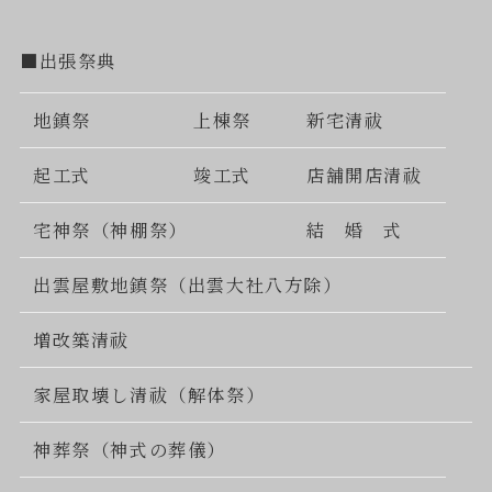
■出張祭典
地鎮祭
上棟祭
新宅清祓
起工式
竣工式
店舗開店清祓
宅神祭（神棚祭）
結 婚 式
出雲屋敷地鎮祭（出雲大社八方除）
増改築清祓
家屋取壊し清祓（解体祭）
神葬祭（神式の葬儀）