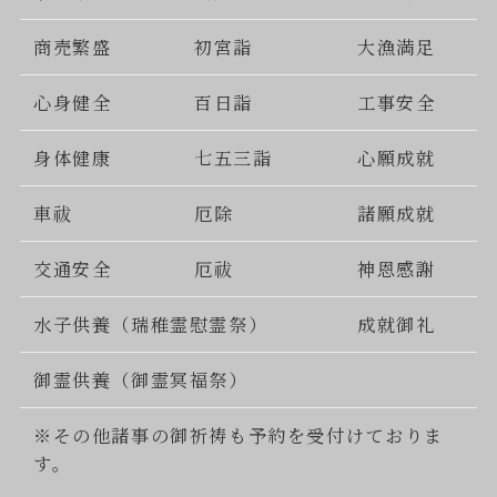
商売繁盛
初宮詣
大漁満足
心身健全
百日詣
工事安全
身体健康
七五三詣
心願成就
車祓
厄除
諸願成就
交通安全
厄祓
神恩感謝
水子供養（瑞稚霊慰霊祭）
成就御礼
御霊供養（御霊冥福祭）
※その他諸事の御祈祷も予約を受付けておりま
す。