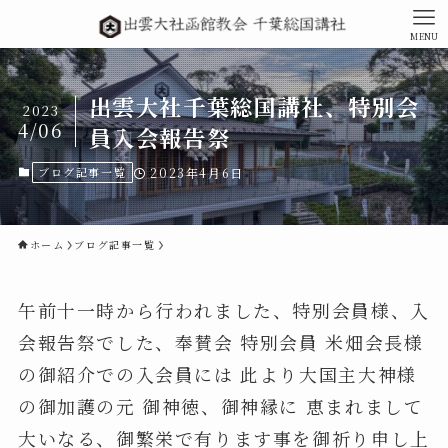
MENU
出雲大社千葉総国講社、特別会
2023
4/06
員入会報告祭
ブログ記事一覧
2023年4月6日
ホーム
ブログ記事一覧
午前十一時から行われました、特別会員様、入
会報告祭でした、奉賛会 特別会員 米畑会長様
の御紹介での入会員には 此より大国主大神様
の御加護の元 御神徳、御神縁に 恵まれまして
大いなる、御繁栄で有ります事を御祈り申し上