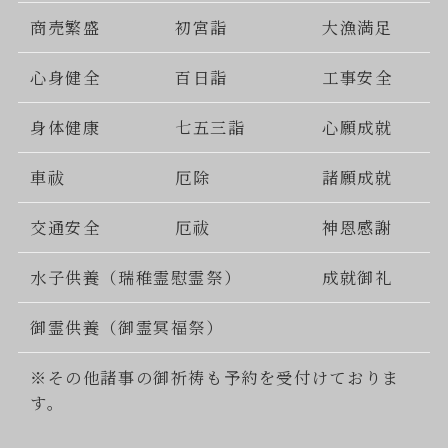
商売繁盛
初宮詣
大漁満足
心身健全
百日詣
工事安全
身体健康
七五三詣
心願成就
車祓
厄除
諸願成就
交通安全
厄祓
神恩感謝
水子供養（瑞稚霊慰霊祭）
成就御礼
御霊供養（御霊冥福祭）
※その他諸事の御祈祷も予約を受付けておりま
す。