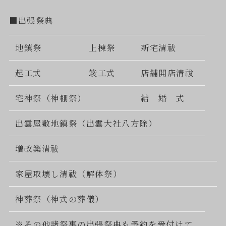
■出張祭典
地鎮祭
上棟祭
新宅清祓
起工式
竣工式
店舗開店清祓
宅神祭（神棚祭）
結 婚 式
出雲屋敷地鎮祭（出雲大社八方除）
増改築清祓
家屋取壊し清祓（解体祭）
神葬祭（神式の葬儀）
※その他諸祭事の出張祭典も予約を受付けて