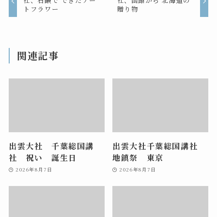
社、石鹸で できたアー
社、函館から 北海道の
トフラワー
贈り物
関連記事
出雲大社 千葉総国講
出雲大社千葉総国講社
社 祝い 誕生日
地鎮祭 東京
2026年8月7日
2026年8月7日