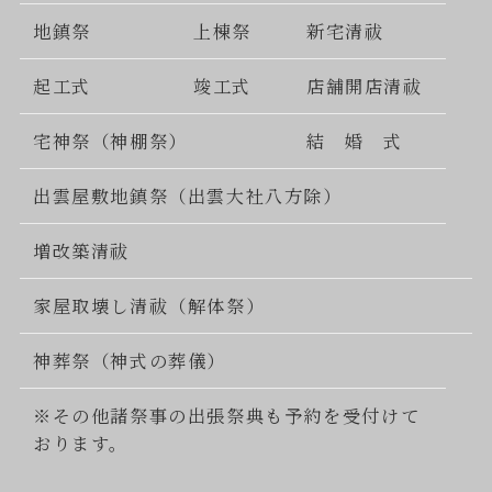
地鎮祭
上棟祭
新宅清祓
起工式
竣工式
店舗開店清祓
宅神祭（神棚祭）
結 婚 式
出雲屋敷地鎮祭（出雲大社八方除）
増改築清祓
家屋取壊し清祓（解体祭）
神葬祭（神式の葬儀）
※その他諸祭事の出張祭典も予約を受付けて
おります。