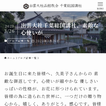
MENU
出雲大社千葉総国講社、素敵な
2023
3/26
心使いが
ブログ記事一覧
2023年3月26日
ホーム
ブログ記事一覧
お誕生日に来た皆様へ、久美子さんからの 素
敵な御返しです。心使いが細やかな 優しさい
っぱいの性格が、お花に形つけられています。
皆様の為に造られた世界に、一つだけの贈り物
心から、嬉しく、ありがとう。感心です。皆様