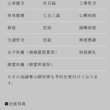
心身健全
百日詣
工事安全
身体健康
七五三詣
心願成就
車祓
厄除
諸願成就
交通安全
厄祓
神恩感謝
水子供養（瑞稚霊慰霊祭）
成就御礼
御霊供養（御霊冥福祭）
※その他諸事の御祈祷も予約を受付けておりま
す。
■出張祭典