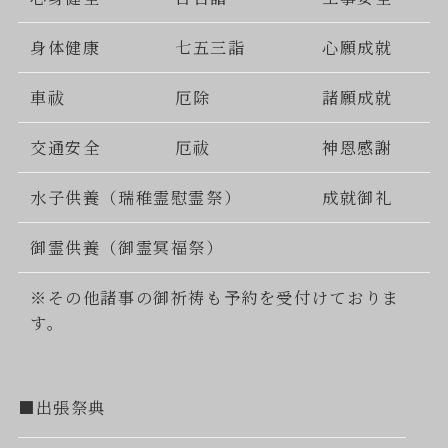
身体健康
七五三詣
心願成就
車祓
厄除
諸願成就
交通安全
厄祓
神恩感謝
水子供養（瑞稚霊慰霊祭）
成就御礼
御霊供養（御霊冥福祭）
※その他諸事の御祈祷も予約を受付けておりま
す。
■出張祭典