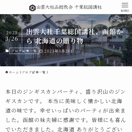
MENU
出雲大社千葉総国講社、函館か
2023
3/26
ら 北海道の贈り物
ブログ記事一覧
2023年3月26日
ホーム
ブログ記事一覧
本日のジンギスカンパーティ、盛り沢山のジン
ギスカンです。 本当に美味しく懐かしい北海
道の味です。幸せいっぱいのパーティが出来ま
した。函館の妹夫婦に感謝です。皆様にも喜ん
でいただきました。北海道 ありがとうござい