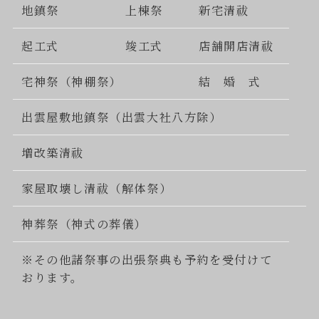
地鎮祭
上棟祭
新宅清祓
起工式
竣工式
店舗開店清祓
宅神祭（神棚祭）
結 婚 式
出雲屋敷地鎮祭（出雲大社八方除）
増改築清祓
家屋取壊し清祓（解体祭）
神葬祭（神式の葬儀）
※その他諸祭事の出張祭典も予約を受付けて
おります。