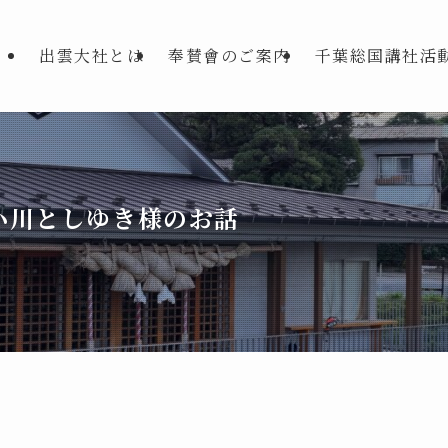
出雲大社とは
奉賛會のご案内
千葉総国講社活
小川としゆき様のお話