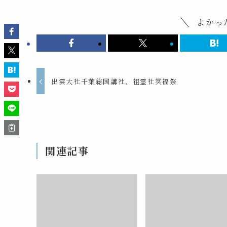
よかっ
出雲大社千葉総国講社、祖霊社冥福祭
関連記事