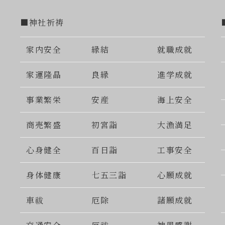
■神社祈祷
家内安全
縁結
就職成就
家運隆晶
良縁
進学成就
事業繁栄
安産
海上安全
商売繁盛
初宮詣
大漁満足
心身健全
百日詣
工事安全
身体健康
七五三詣
心願成就
車祓
厄除
諸願成就