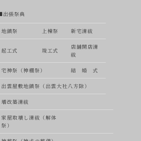
■出張祭典
地鎮祭
上棟祭
新宅清祓
店舗開店清
起工式
竣工式
祓
宅神祭（神棚祭）
結 婚 式
出雲屋敷地鎮祭（出雲大社八方除）
増改築清祓
家屋取壊し清祓（解体
祭）