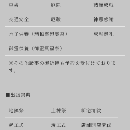
車祓
厄除
諸願成就
交通安全
厄祓
神恩感謝
水子供養（瑞稚霊慰霊祭）
成就御礼
御霊供養（御霊冥福祭）
※その他諸事の御祈祷も予約を受付けておりま
す。
■出張祭典
地鎮祭
上棟祭
新宅清祓
起工式
竣工式
店舗開店清祓