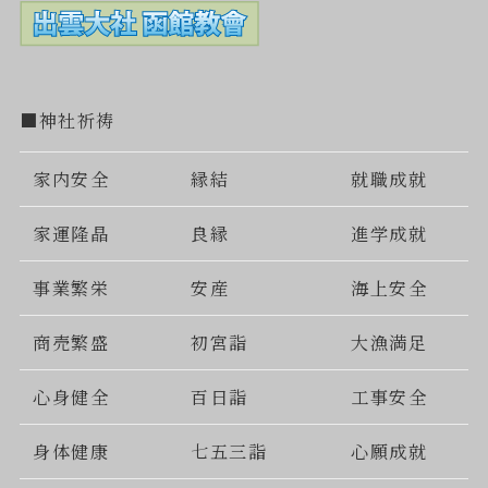
■神社祈祷
家内安全
縁結
就職成就
家運隆晶
良縁
進学成就
事業繁栄
安産
海上安全
商売繁盛
初宮詣
大漁満足
心身健全
百日詣
工事安全
身体健康
七五三詣
心願成就