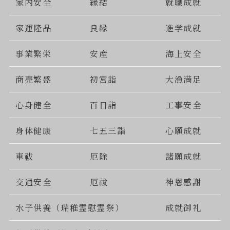
家内安全
縁結
就職成就
家運隆晶
良縁
進学成就
事業繁栄
安産
海上安全
商売繁盛
初宮詣
大漁満足
心身健全
百日詣
工事安全
身体健康
七五三詣
心願成就
車祓
厄除
諸願成就
交通安全
厄祓
神恩感謝
水子供養（瑞稚霊慰霊祭）
成就御礼