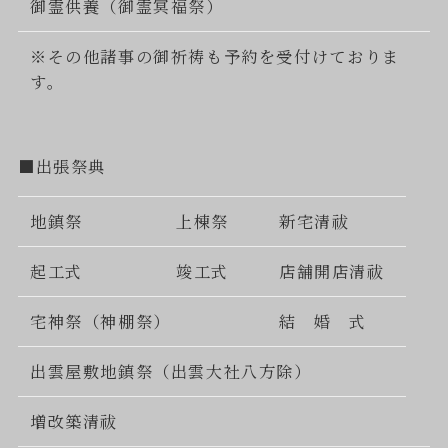
御霊供養（御霊冥福祭）
※その他諸事の御祈祷も予約を受付けておりま
す。
■出張祭典
地鎮祭
上棟祭
新宅清祓
起工式
竣工式
店舗開店清祓
宅神祭（神棚祭）
結 婚 式
出雲屋敷地鎮祭（出雲大社八方除）
増改築清祓