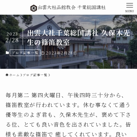
MENU
出雲大社千葉総国講社 久保木先
2023
2/28
生の篠笛教室
ブログ記事一覧
2023年2月28日
ホーム
ブログ記事一覧
毎月第二 第四火曜日、午後四時三十分から、
篠笛教室が行われています。休む事なくて通う
優等生のよぎ君も、久保木先生が、褒めて下さ
る位、とても良い音色を出されていました。皆
様も素敵な篠笛で 癒してくれています。良い