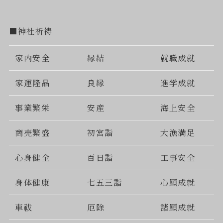
■神社祈祷
家内安全
縁結
就職成就
家運隆晶
良縁
進学成就
事業繁栄
安産
海上安全
商売繁盛
初宮詣
大漁満足
心身健全
百日詣
工事安全
身体健康
七五三詣
心願成就
車祓
厄除
諸願成就