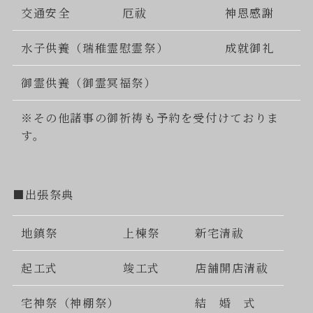
交通安全
厄祓
神恩感謝
水子供養（瑞稚霊慰霊祭）
成就御礼
御霊供養（御霊冥福祭）
※その他諸事の御祈祷も予約を受付けておりま
す。
■出張祭典
地鎮祭
上棟祭
新宅清祓
起工式
竣工式
店舗開店清祓
宅神祭（神棚祭）
結 婚 式