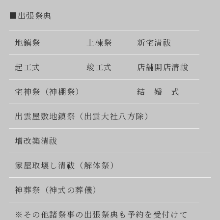
■出張祭典
地鎮祭
上棟祭
新宅清祓
起工式
竣工式
店舗開店清祓
宅神祭（神棚祭）
結 婚 式
出雲屋敷地鎮祭（出雲大社八方除）
増改築清祓
家屋取壊し清祓（解体祭）
神葬祭（神式の葬儀）
※その他諸祭事の出張祭典も予約を受付けて