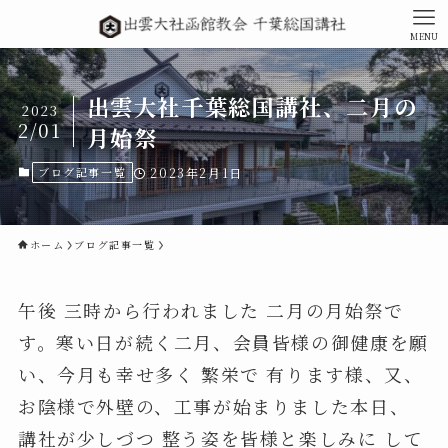
MENU
出雲大社千葉総国講社、二月の
2023
2/01
月始祭
ブログ記事一覧
2023年2月1日
ホーム
ブログ記事一覧
午後 三時から行われました 二月の月始祭で
す。寒い日が続く二月、会員皆様の御健康を願
い、今月も幸せ多く 繁栄で 有ります様、又、
お陰様で外壁の、工事が始まりました本日、
講社が少しづつ 整う姿を皆様と楽しみに して