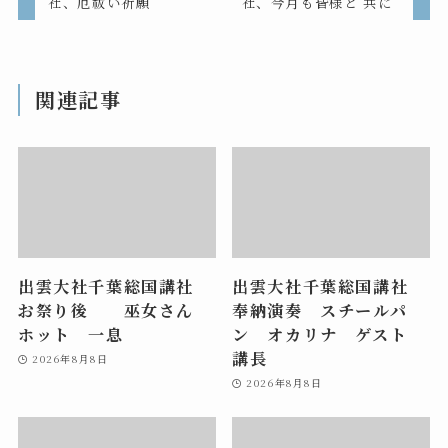
社、厄祓い祈願
社、今月も皆様と 共に
関連記事
出雲大社千葉総国講社
出雲大社千葉総国講社
お祭り後 巫女さん
奉納演奏 スチールパ
ホット 一息
ン オカリナ ゲスト
講長
2026年8月8日
2026年8月8日