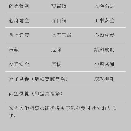
商売繁盛
初宮詣
大漁満足
心身健全
百日詣
工事安全
身体健康
七五三詣
心願成就
車祓
厄除
諸願成就
交通安全
厄祓
神恩感謝
水子供養（瑞稚霊慰霊祭）
成就御礼
御霊供養（御霊冥福祭）
※その他諸事の御祈祷も予約を受付けておりま
す。