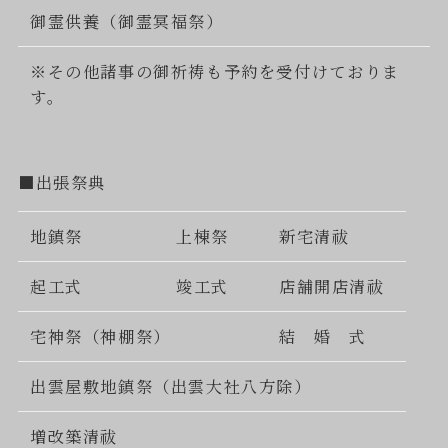
御霊供養（御霊冥福祭）
※その他諸事の御祈祷も予約を受付けておりま
す。
■出張祭典
地鎮祭
上棟祭
新宅清祓
起工式
竣工式
店舗開店清祓
宅神祭（神棚祭）
結 婚 式
出雲屋敷地鎮祭（出雲大社八方除）
増改築清祓