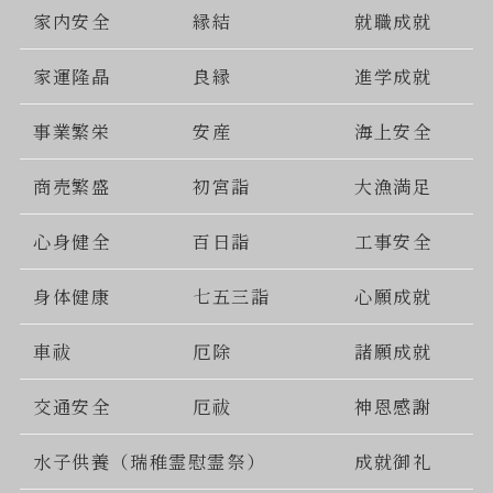
家内安全
縁結
就職成就
家運隆晶
良縁
進学成就
事業繁栄
安産
海上安全
商売繁盛
初宮詣
大漁満足
心身健全
百日詣
工事安全
身体健康
七五三詣
心願成就
車祓
厄除
諸願成就
交通安全
厄祓
神恩感謝
水子供養（瑞稚霊慰霊祭）
成就御礼