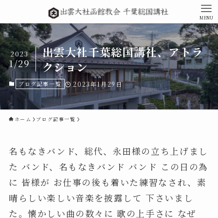
MENU
出雲大社千葉総国講社、アトラ
2023
1/29
クション
ブログ記事一覧
2023年1月29日
ホーム
ブログ記事一覧
名もなきバンド、総代、永田様の立ち上げまし
た バンド、名もなきバンド バンド この日の為
に 皆様が お仕事の後も着いた練習なされ、素
晴らしい楽しい音楽を披露して 下さいまし
た。懐かしい曲の数々に 歌の上手さに なぜ