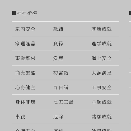
■神社祈祷
家内安全
縁結
就職成就
家運隆晶
良縁
進学成就
事業繁栄
安産
海上安全
商売繁盛
初宮詣
大漁満足
心身健全
百日詣
工事安全
身体健康
七五三詣
心願成就
車祓
厄除
諸願成就