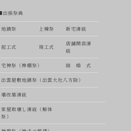
■出張祭典
地鎮祭
上棟祭
新宅清祓
店舗開店清
起工式
竣工式
祓
宅神祭（神棚祭）
結 婚 式
出雲屋敷地鎮祭（出雲大社八方除）
増改築清祓
家屋取壊し清祓（解体
祭）