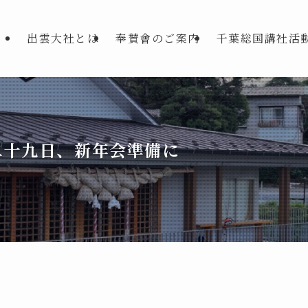
出雲大社とは
奉賛會のご案内
千葉総国講社活
二十九日、新年会準備に