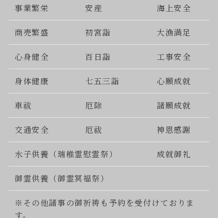
事業繁栄
安産
海上安全
商売繁盛
初宮詣
大漁満足
心身健全
百日詣
工事安全
身体健康
七五三詣
心願成就
車祓
厄除
諸願成就
交通安全
厄祓
神恩感謝
水子供養（瑞稚霊慰霊祭）
成就御礼
御霊供養（御霊冥福祭）
※その他諸事の御祈祷も予約を受付けておりま
す。