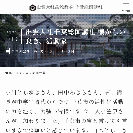
MENU
出雲大社千葉総国講社 懐かしい
2023
1/10
良き、活動家
ブログ記事一覧
2023年1月10日
ホーム
ブログ記事一覧
小川としゆきさん、田中あきらさん、皆、講
長が中学生時代からです 千葉市の活性化活動
に力を注ぐ、力強い皆様です 今一人小笠原さ
んが、加わりました。千葉市の宝と言っても言
いすぎでは無いと感じています。山本としこさ