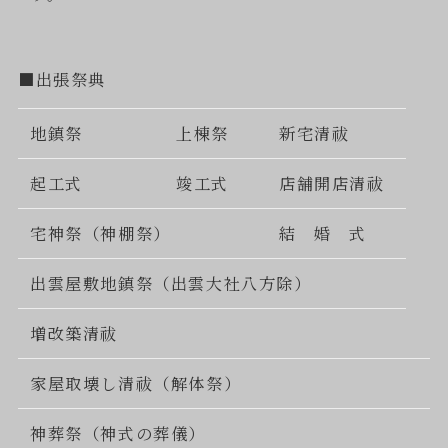
■出張祭典
地鎮祭
上棟祭
新宅清祓
起工式
竣工式
店舗開店清祓
宅神祭（神棚祭）
結 婚 式
出雲屋敷地鎮祭（出雲大社八方除）
増改築清祓
家屋取壊し清祓（解体祭）
神葬祭（神式の葬儀）